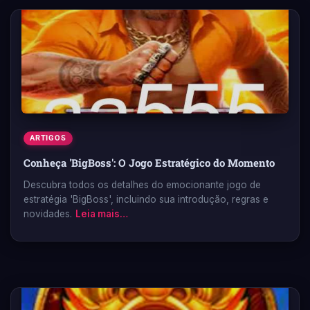
ARTIGOS
Conheça 'BigBoss': O Jogo Estratégico do Momento
Descubra todos os detalhes do emocionante jogo de
estratégia 'BigBoss', incluindo sua introdução, regras e
novidades.
Leia mais…