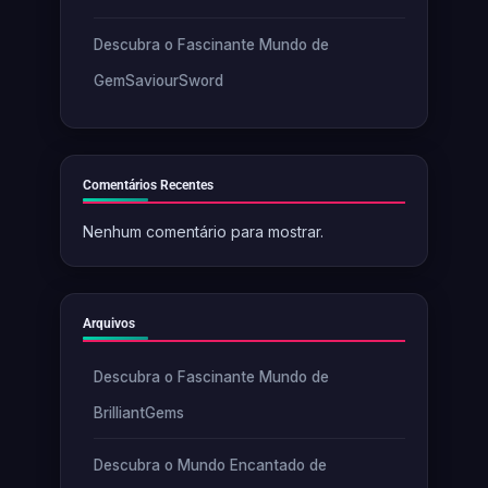
Descubra o Fascinante Mundo de
GemSaviourSword
Comentários Recentes
Nenhum comentário para mostrar.
Arquivos
Descubra o Fascinante Mundo de
BrilliantGems
Descubra o Mundo Encantado de