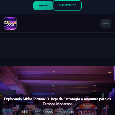
INSCREVER-SE
ENTRAR
A
L
T
E
R
N
A
R
N
A
V
E
G
A
Ç
Explorando MidasFortune: O Jogo de Estratégia e Aventura para os
Ã
Tempos Modernos
O
Publicado por
aa555
em
23 de Outubro de 2025