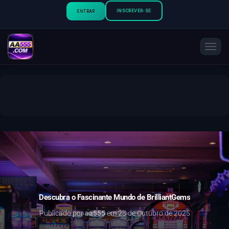
INSCREVER-SE
ENTRAR
A
L
T
E
R
N
A
R
N
A
V
E
G
A
Ç
Descubra o Fascinante Mundo de BrilliantGems
Ã
O
Publicado por
aa555
em
23 de Outubro de 2025