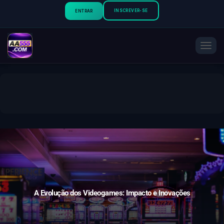
INSCREVER-SE
ENTRAR
A
L
T
E
R
N
A
R
N
A
V
E
G
A
Ç
A Evolução dos Videogames: Impacto e Inovações
Ã
O