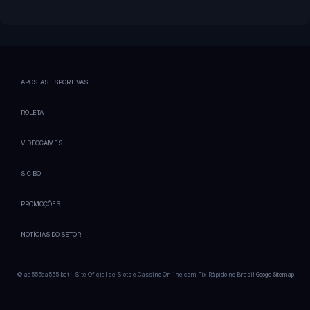
APOSTAS ESPORTIVAS
ROLETA
VIDEOGAMES
SIC BO
PROMOÇÕES
NOTÍCIAS DO SETOR
© aa555aa555 bet – Site Oficial de Slots e Cassino Online com Pix Rápido no Brasil
Google Sitemap