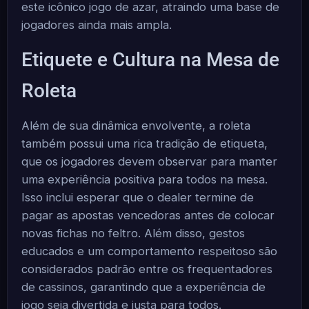
este icônico jogo de azar, atraindo uma base de
jogadores ainda mais ampla.
Etiquete e Cultura na Mesa de
Roleta
Além de sua dinâmica envolvente, a roleta
também possui uma rica tradição de etiqueta,
que os jogadores devem observar para manter
uma experiência positiva para todos na mesa.
Isso inclui esperar que o dealer termine de
pagar as apostas vencedoras antes de colocar
novas fichas no feltro. Além disso, gestos
educados e um comportamento respeitoso são
considerados padrão entre os frequentadores
de cassinos, garantindo que a experiência de
jogo seja divertida e justa para todos.