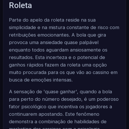
Roleta
Parte do apelo da roleta reside na sua
simplicidade e na mistura constante de risco com
retribuições emocionantes. A bola que gira
provoca uma ansiedade quase palpável
enquanto todos aguardam ansiosamente os
resultados. Esta incerteza e o potencial de
ganhos rápidos fazem da roleta uma opção
muito procurada para os que vão ao cassino em
busca de emoções intensas.
A sensação de 'quase ganhar', quando a bola
para perto do número desejado, é um poderoso
fator psicológico que incentiva os jogadores a
continuarem apostando. Este fenômeno
demonstra a combinação de habilidades de