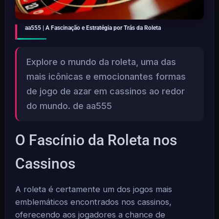
aa555 | A Fascinação e Estratégia por Trás da Roleta
Explore o mundo da roleta, uma das
mais icônicas e emocionantes formas
de jogo de azar em cassinos ao redor
do mundo. de aa555
O Fascínio da Roleta nos
Cassinos
A roleta é certamente um dos jogos mais
emblemáticos encontrados nos cassinos,
oferecendo aos jogadores a chance de