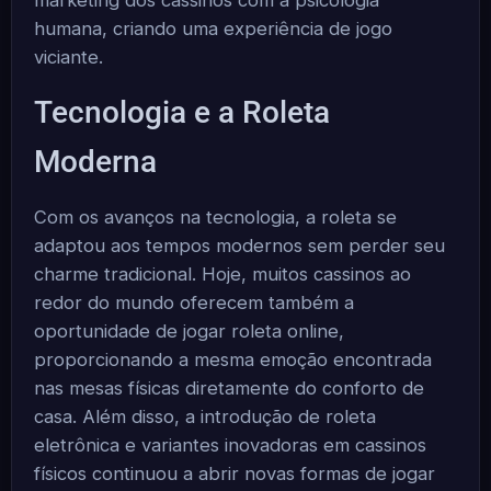
marketing dos cassinos com a psicologia
humana, criando uma experiência de jogo
viciante.
Tecnologia e a Roleta
Moderna
Com os avanços na tecnologia, a roleta se
adaptou aos tempos modernos sem perder seu
charme tradicional. Hoje, muitos cassinos ao
redor do mundo oferecem também a
oportunidade de jogar roleta online,
proporcionando a mesma emoção encontrada
nas mesas físicas diretamente do conforto de
casa. Além disso, a introdução de roleta
eletrônica e variantes inovadoras em cassinos
físicos continuou a abrir novas formas de jogar