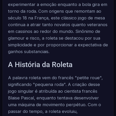
experimentar a emoção enquanto a bola gira em
torno da roda. Com origens que remontam ao
século 18 na França, este clássico jogo de mesa
continua a atrair tanto novatos quanto veteranos
em cassinos ao redor do mundo. Sinônimo de
glamour e risco, a roleta se destacou por sua
simplicidade e por proporcionar a expectativa de
ganhos substanciais.
A História da Roleta
A palavra roleta vem do francês "petite roue",
significando "pequena roda". A criação desse
jogo singular é atribuída ao cientista francês
Blaise Pascal, enquanto tentava desenvolver
uma máquina de movimento perpétuo. Com o
passar do tempo, a roleta evoluiu,