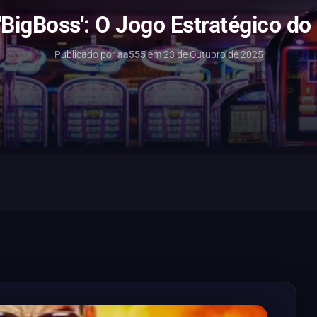
'BigBoss': O Jogo Estratégico d
Publicado por
aa555
em
23 de Outubro de 2025