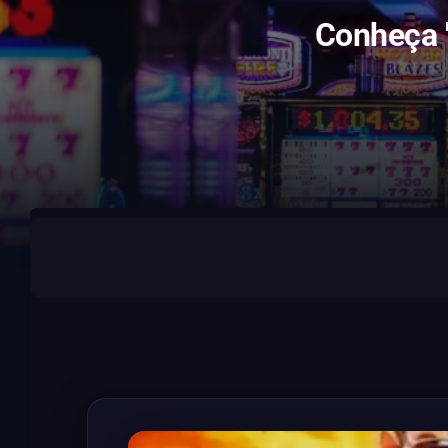
Conheça 