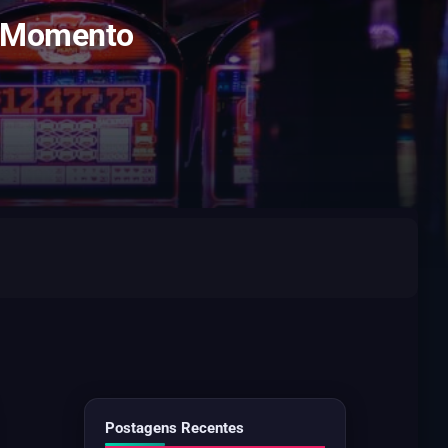
o Momento
Postagens Recentes