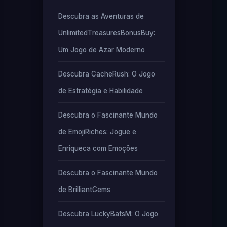
Descubra as Aventuras de
UnlimitedTreasuresBonusBuy:
Um Jogo de Azar Moderno
Descubra CacheRush: O Jogo
de Estratégia e Habilidade
Descubra o Fascinante Mundo
de EmojiRiches: Jogue e
Enriqueca com Emoções
Descubra o Fascinante Mundo
de BrilliantGems
Descubra LuckyBatsM: O Jogo