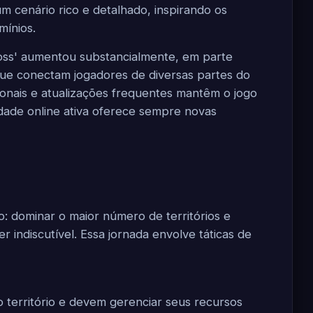
m cenário rico e detalhado, inspirando os
mínios.
oss' aumentou substancialmente, em parte
que conectam jogadores de diversas partes do
nais e atualizações frequentes mantêm o jogo
dade online ativa oferece sempre novas
ro: dominar o maior número de territórios e
r indiscutível. Essa jornada envolve táticas de
erritório e devem gerenciar seus recursos