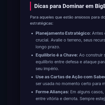
Dicas para Dominar em Big
Para aqueles que estão ansiosos para do
estratégicas:
Planejamento Estratégico:
Antes d
crucial. Avalie o terreno, seus recur
longo prazo.
Equilíbrio é a Chave:
Ao construir 
equilíbrio entre defesa e ataque p
seu império.
Use as Cartas de Ação com Sabe
ser usada no momento certo para m
Forme Alianças:
Em alguns casos, 
entre vitória e derrota. Sempre est