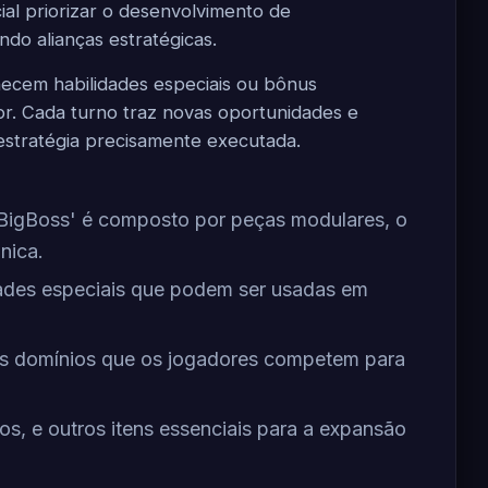
ial priorizar o desenvolvimento de
ndo alianças estratégicas.
necem habilidades especiais ou bônus
vor. Cada turno traz novas oportunidades e
 estratégia precisamente executada.
'BigBoss' é composto por peças modulares, o
nica.
des especiais que podem ser usadas em
 domínios que os jogadores competem para
s, e outros itens essenciais para a expansão