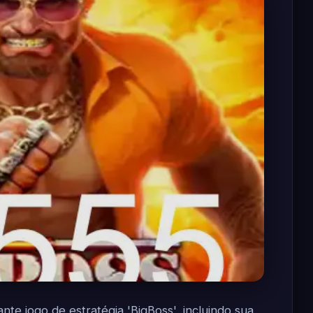
te jogo de estratégia 'BigBoss', incluindo sua