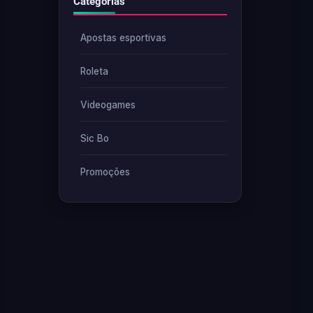
Categorias
Apostas esportivas
Roleta
Videogames
Sic Bo
Promoções