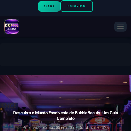
INSCREVER-SE
ENTRAR
A
L
T
E
R
N
A
R
N
A
V
E
G
A
Ç
Descubra o Mundo Envolvente de BubbleBeauty: Um Guia
Ã
Completo
O
Publicado por
aa555
em
23 de Outubro de 2025