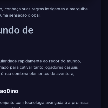
, conheça suas regras intrigantes e mergulhe
 uma sensação global.
undo de
aridade rapidamente ao redor do mundo,
riado para cativar tanto jogadores casuais
o único combina elementos de aventura,
BaoDino
onjunto com tecnologia avançada é a premissa