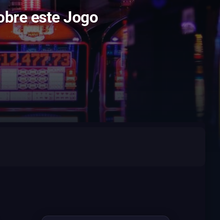
bre este Jogo