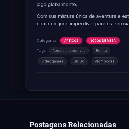
jogo globalmente.
Com sua mistura única de aventura e e
como um jogo imperdível para os entusi
Categorias:
ARTIGOS
JOGOS DE MESA
Tags:
Apostas esportivas
Roleta
Videogames
Sic Bo
Promoções
Postagens Relacionadas