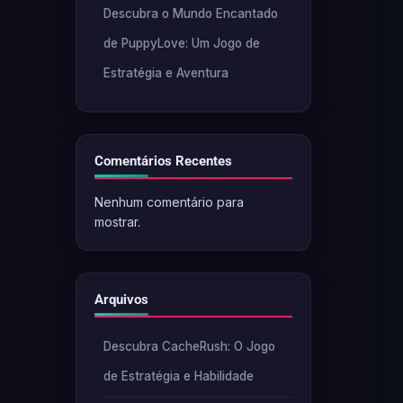
Descubra o Mundo Encantado
de PuppyLove: Um Jogo de
Estratégia e Aventura
Comentários Recentes
Nenhum comentário para
mostrar.
Arquivos
Descubra CacheRush: O Jogo
de Estratégia e Habilidade