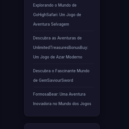
Explorando o Mundo de
GoHighSafari: Um Jogo de
Aventura Selvagem
Descubra as Aventuras de
UnlimitedTreasuresBonusBuy:
Um Jogo de Azar Moderno
Descubra o Fascinante Mundo
de GemSaviourSword
FormosaBear: Uma Aventura
Inovadora no Mundo dos Jogos