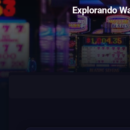
Explorando W