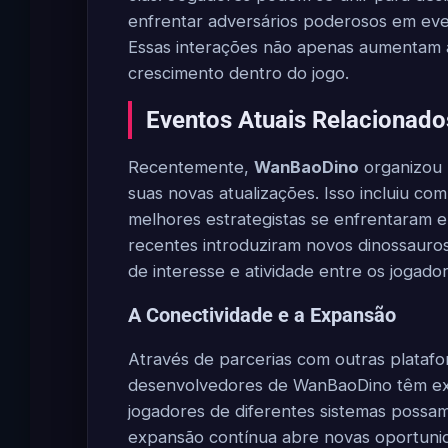
enfrentar adversários poderosos em ev
Essas interações não apenas aumentam 
crescimento dentro do jogo.
Eventos Atuais Relacionado
Recentemente,
WanBaoDino
organizou 
suas novas atualizações. Isso incluiu co
melhores estrategistas se enfrentaram e
recentes introduziram novos dinossauro
de interesse e atividade entre os jogador
A Conectividade e a Expansão
Através de parcerias com outras platafor
desenvolvedores de WanBaoDino têm ex
jogadores de diferentes sistemas possam
expansão contínua abre novas oportunid