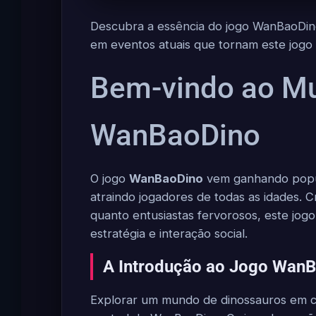
Descubra a essência do jogo WanBaoDino
em eventos atuais que tornam este jogo
Bem-vindo ao M
WanBaoDino
O jogo
WanBaoDino
vem ganhando popul
atraindo jogadores de todas as idades. C
quanto entusiastas fervorosos, este jog
estratégia e interação social.
A Introdução ao Jogo Wan
Explorar um mundo de dinossauros em c