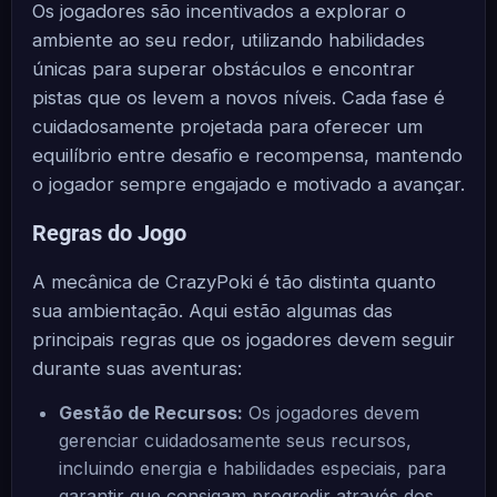
Os jogadores são incentivados a explorar o
ambiente ao seu redor, utilizando habilidades
únicas para superar obstáculos e encontrar
pistas que os levem a novos níveis. Cada fase é
cuidadosamente projetada para oferecer um
equilíbrio entre desafio e recompensa, mantendo
o jogador sempre engajado e motivado a avançar.
Regras do Jogo
A mecânica de CrazyPoki é tão distinta quanto
sua ambientação. Aqui estão algumas das
principais regras que os jogadores devem seguir
durante suas aventuras:
Gestão de Recursos:
Os jogadores devem
gerenciar cuidadosamente seus recursos,
incluindo energia e habilidades especiais, para
garantir que consigam progredir através dos