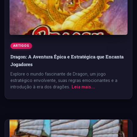
ARTIGOS
Dragon: A Aventura Épica e Estratégica que Encanta
Jogadores
Explore o mundo fascinante de Dragon, um jogo
estratégico envolvente, suas regras emocionantes e a
introdução à era dos dragões.
Leia mais…