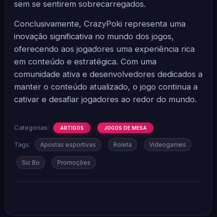
sem se sentirem sobrecarregados.
Conclusivamente, CrazyPoki representa uma
inovação significativa no mundo dos jogos,
oferecendo aos jogadores uma experiência rica
em conteúdo e estratégica. Com uma
comunidade ativa e desenvolvedores dedicados a
manter o conteúdo atualizado, o jogo continua a
cativar e desafiar jogadores ao redor do mundo.
Categorias:
ARTIGOS
JOGOS DE MESA
Tags:
Apostas esportivas
Roleta
Videogames
Sic Bo
Promoções