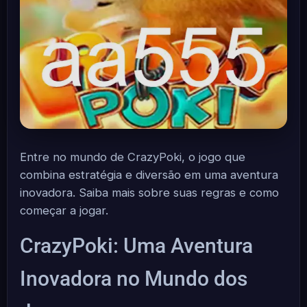
Entre no mundo de CrazyPoki, o jogo que
combina estratégia e diversão em uma aventura
inovadora. Saiba mais sobre suas regras e como
começar a jogar.
CrazyPoki: Uma Aventura
Inovadora no Mundo dos