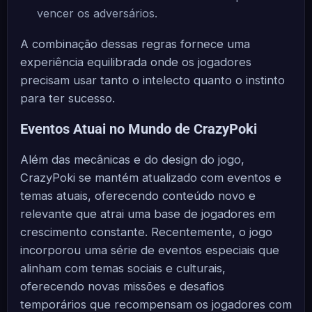
vencer os adversários.
A combinação dessas regras fornece uma
experiência equilibrada onde os jogadores
precisam usar tanto o intelecto quanto o instinto
para ter sucesso.
Eventos Atuai no Mundo de CrazyPoki
Além das mecânicas e do design do jogo,
CrazyPoki se mantém atualizado com eventos e
temas atuais, oferecendo conteúdo novo e
relevante que atrai uma base de jogadores em
crescimento constante. Recentemente, o jogo
incorporou uma série de eventos especiais que
alinham com temas sociais e culturais,
oferecendo novas missões e desafios
temporários que recompensam os jogadores com