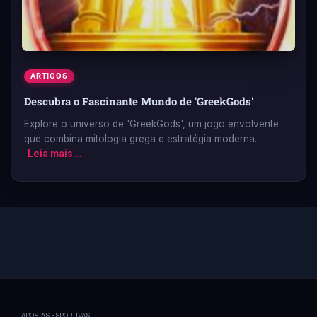
ARTIGOS
Descubra o Fascinante Mundo de 'GreekGods'
Explore o universo de 'GreekGods', um jogo envolvente
que combina mitologia grega e estratégia moderna.
Leia mais…
APOSTAS ESPORTIVAS