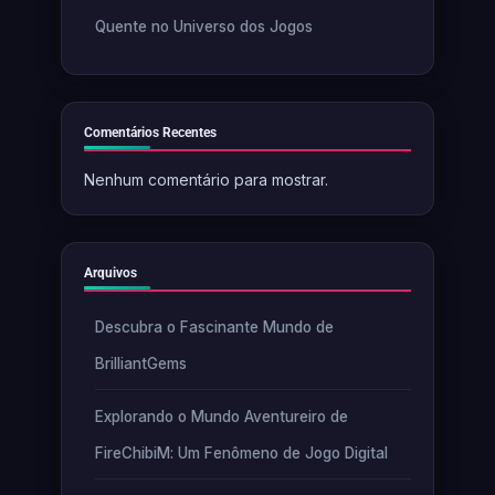
Quente no Universo dos Jogos
Comentários Recentes
Nenhum comentário para mostrar.
Arquivos
Descubra o Fascinante Mundo de
BrilliantGems
Explorando o Mundo Aventureiro de
FireChibiM: Um Fenômeno de Jogo Digital