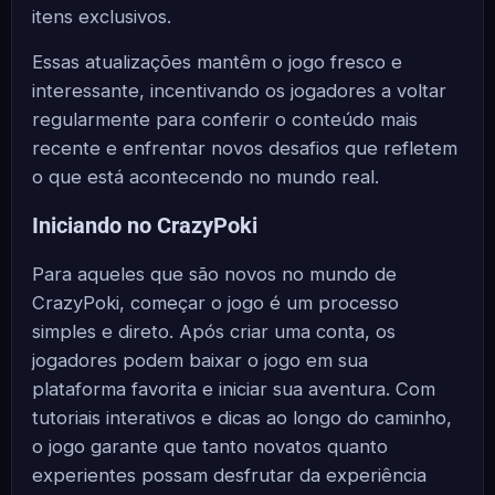
itens exclusivos.
Essas atualizações mantêm o jogo fresco e
interessante, incentivando os jogadores a voltar
regularmente para conferir o conteúdo mais
recente e enfrentar novos desafios que refletem
o que está acontecendo no mundo real.
Iniciando no CrazyPoki
Para aqueles que são novos no mundo de
CrazyPoki, começar o jogo é um processo
simples e direto. Após criar uma conta, os
jogadores podem baixar o jogo em sua
plataforma favorita e iniciar sua aventura. Com
tutoriais interativos e dicas ao longo do caminho,
o jogo garante que tanto novatos quanto
experientes possam desfrutar da experiência