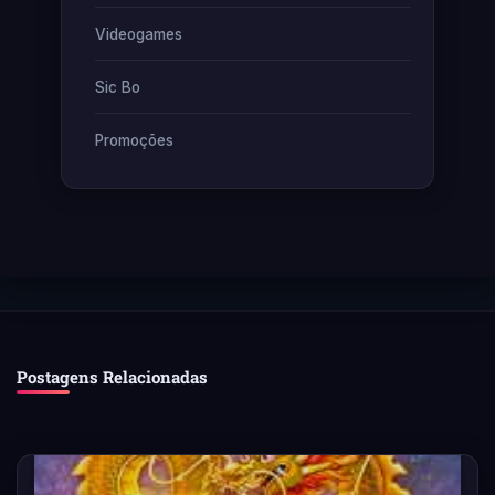
Videogames
Sic Bo
Promoções
Postagens Relacionadas