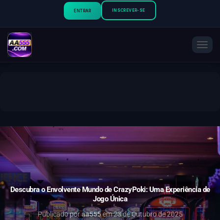
INSCREVER-SE
ENTRAR
A
L
T
E
R
N
A
R
N
A
V
E
G
A
Ç
Descubra o Envolvente Mundo de CrazyPoki: Uma Experiência de
Ã
Jogo Única
O
Publicado por
aa555
em
23 de Outubro de 2025